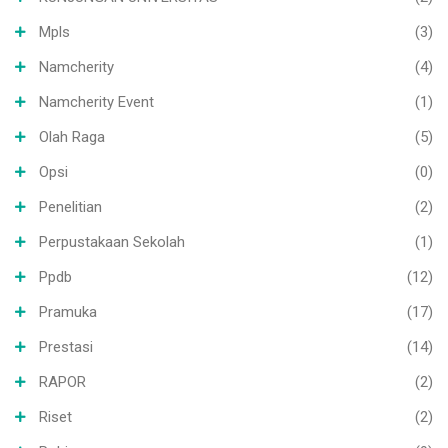
Mpls
(3)
Namcherity
(4)
Namcherity Event
(1)
Olah Raga
(5)
Opsi
(0)
Penelitian
(2)
Perpustakaan Sekolah
(1)
Ppdb
(12)
Pramuka
(17)
Prestasi
(14)
RAPOR
(2)
Riset
(2)