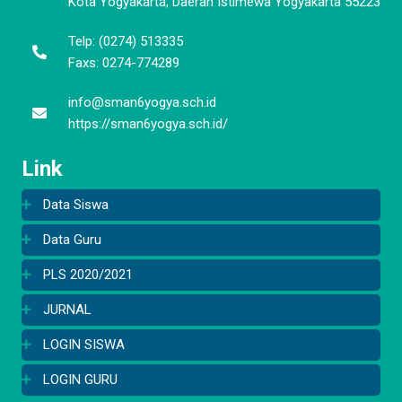
Kota Yogyakarta, Daerah Istimewa Yogyakarta 55223
Telp: (0274) 513335
Faxs: 0274-774289
info@sman6yogya.sch.id
https://sman6yogya.sch.id/
Link
Data Siswa
Data Guru
PLS 2020/2021
JURNAL
LOGIN SISWA
LOGIN GURU