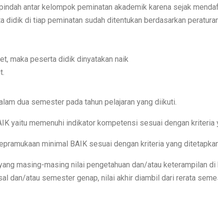
t pindah antar kelompok peminatan akademik karena sejak menda
ta didik di tiap peminatan sudah ditentukan berdasarkan peratur
, maka peserta didik dinyatakan naik
t.
lam dua semester pada tahun pelajaran yang diikuti.
K yaitu memenuhi indikator kompetensi sesuai dengan kriteria y
kepramukaan minimal BAIK sesuai dengan kriteria yang ditetapkan
an yang masing-masing nilai pengetahuan dan/atau keterampilan di
l dan/atau semester genap, nilai akhir diambil dari rerata sem