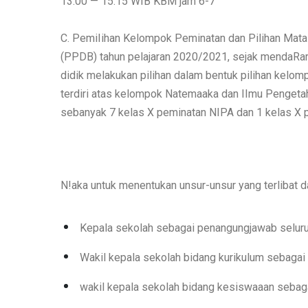
13.00 — 15.15 WIB KBM jam 6-7
C. PemiIihan Kelompok Peminatan dan Pilihan Mata 
(PPDB) tahun pelajaran 2020/2021, sejak mendaR
didik melakukan pilihan dalam bentuk pilihan kelom
terdiri atas kelompok Natemaaka dan IImu Pengetah
sebanyak 7 kelas X peminatan NIPA dan 1 kelas X 
N!aka untuk menentukan unsur-unsur yang terlibat d
Kepala sekolah sebagai penangungjawab seluru
Wakil kepala sekolah bidang kurikulum sebagai
wakil kepala sekolah bidang kesiswaaan sebag